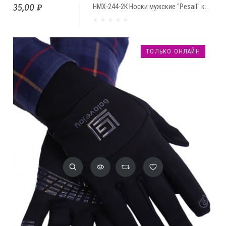
35,00 ₽
НМХ-244-2К Носки мужские "Pesail" короткие с рисунком
ТОЛЬКО ОНЛАЙН