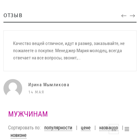
ОТЗЫВ
Сегодня получила первый заказ от Вашего магазина. Хочу
сказать большое спасибо за оперативную отправку моего
заказа. Отличное качество, фирму...
Елена
11 ДЕКАБРЯ
МУЖЧИНАМ
Сортировать по:
популярности
|
цене
|
названию
|
новизне