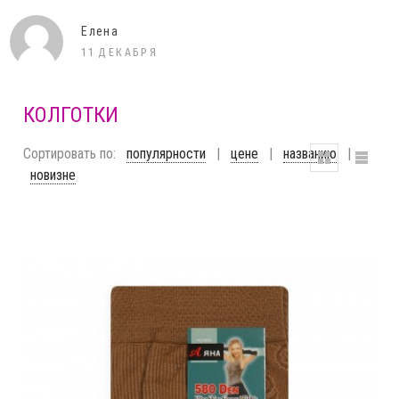
Оксана Устинова
03 ИЮЛЯ
КОЛГОТКИ
Сортировать по:
популярности
|
цене
|
названию
|
новизне