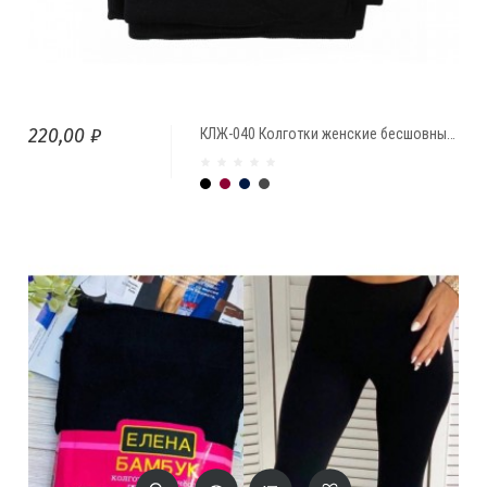
220,00 ₽
КЛЖ-040 Колготки женские бесшовные BFL с начесом
Чёрный
Бордо
Тёмно-синий
темно-серый