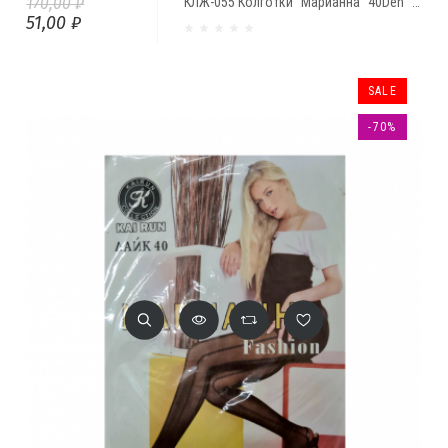
170,00 ₽
КЛЖ-055 Колготки "Марианна" 40Den "Цветы" (№401)
51,00 ₽
SALE
-70%