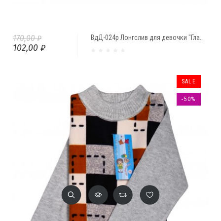
170,00 ₽
ВдД-024р Лонгслив для девочки "Гламур" ( 1 год)
102,00 ₽
SALE
-50%