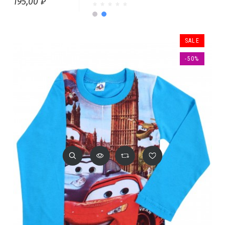
195,00 ₽
Серый меланж
Св.джинса
SALE
-50%