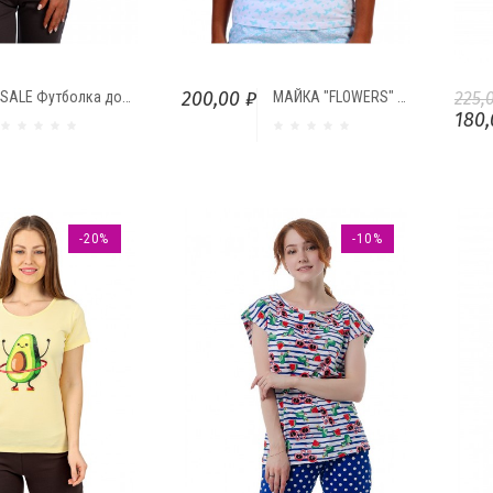
200,00 ₽
SALE Футболка домашняя "Макароны"
МАЙКА "FLOWERS" (БАБОЧКИ)
225,
180,
-20%
-10%