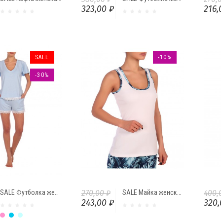
323,00 ₽
216,
SALE
-10%
-30%
SALE Футболка женская "Нежность" Ф96520-44 от Comfi
270,00 ₽
SALE Майка женская М4224-07/41.7 "Пальмы" от Comfi
400,
243,00 ₽
320,
Розовый
Голубой
Ментол