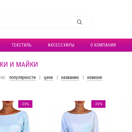
ТЕКСТИЛЬ
АКСЕССУАРЫ
О КОМПАНИИ
КИ И МАЙКИ
по:
популярности
|
цене
|
названию
|
новизне
-20%
-20%