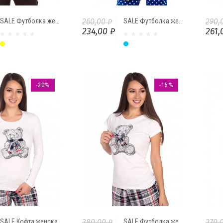
SALE Футболка женская "Авокадо"
260,00 ₽
SALE Футболка женская "Карнавал"
290,
234,00 ₽
261,
Жёлтый
Голубой
-20%
-15%
SALE Кофта женская на обтачке "Мишка с бантом"
380,00 ₽
SALE Футболка женская "Мишка с бантом"
270,