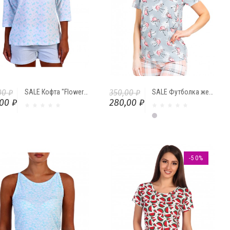
00 ₽
SALE Кофта "Flowers" (Бабочки) от Comfi
350,00 ₽
SALE Футболка женская "Фламинго"
00 ₽
280,00 ₽
Серый меланж
-50%