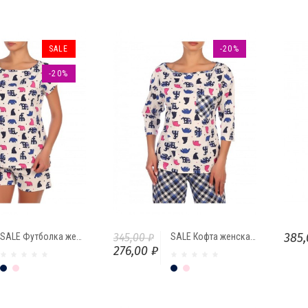
SALE
-20%
-20%
385,
SALE Футболка женская К8456-20/17.6 "Медведи" с.роза от Comfi
345,00 ₽
SALE Кофта женская с рукавом К8451-09/23.6 медведи т.синий от Comfi
276,00 ₽
Тёмно-синий
Сухая роза
Тёмно-синий
Сухая роза