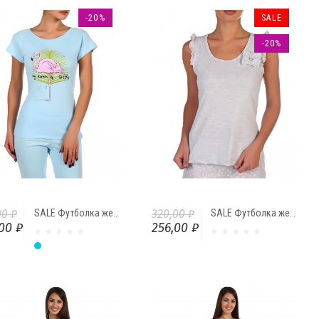
-20%
SALE
-20%
00 ₽
SALE Футболка женская Ф 4159 "Фламинго" от Comfi
320,00 ₽
SALE Футболка женская "Горошек Бант"
00 ₽
256,00 ₽
Голубой