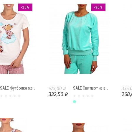
-20%
-30%
SALE Футболка женская "Мишка на облаке" Ф 8158 от Comfi
475,00 ₽
SALE Свитшот из велюра Мята
335,
332,50 ₽
268,
Мятный