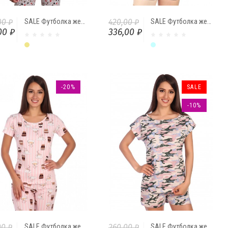
00 ₽
SALE Футболка женская "Цветной горошек"
420,00 ₽
SALE Футболка женская "Авокадо"
00 ₽
336,00 ₽
Бежевый
Ментол
-20%
SALE
-10%
00 ₽
SALE Футболка женская "Кофе" от Comfi
260,00 ₽
SALE Футболка женская камуфляж топленое молоко/сухая роза К8456-47/20.15 от Comfi