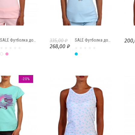
200,
SALE Футболка домашняя "Мороженое" от Comfi
335,00 ₽
SALE Футболка домашняя "Мороженое" от Comfi (голубой)
268,00 ₽
Белый
Розовый
Голубой
-20%