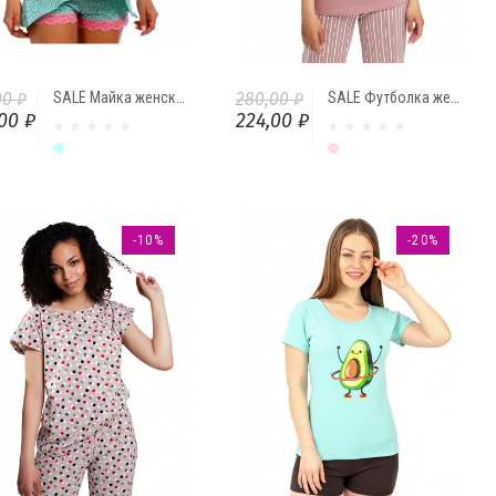
00 ₽
SALE Майка женские "Сердечки" от Comfi
280,00 ₽
SALE Футболка женская Hello my love
00 ₽
224,00 ₽
Ментол
Сухая роза
-10%
-20%