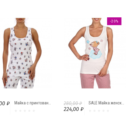
-20%
00 ₽
Майка с принтованным рисунком "Мышки" от Сomfi
280,00 ₽
SALE Майка женская "Мишка на облаке" от Comfi
224,00 ₽