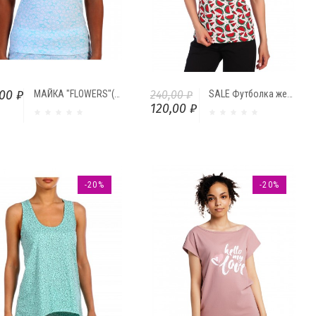
00 ₽
МАЙКА "FLOWERS"(ЦВЕТЫ)
240,00 ₽
SALE Футболка женская "Арбузы" Ф8158-07.Р23 от Comfi
120,00 ₽
-20%
-20%