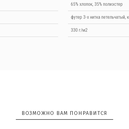
Quality
65% хлопок, 35% полиэстер
футер 3-х нитка петельчатый, 
5
 5
5
330 г/м2
ОТПРАВИТЬ
ВОЗМОЖНО ВАМ ПОНРАВИТСЯ