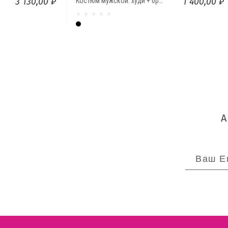
3 130,00 ₽
1 400,00 ₽
Костюм мужской: худи + брюки ОНИКС
Чёрный