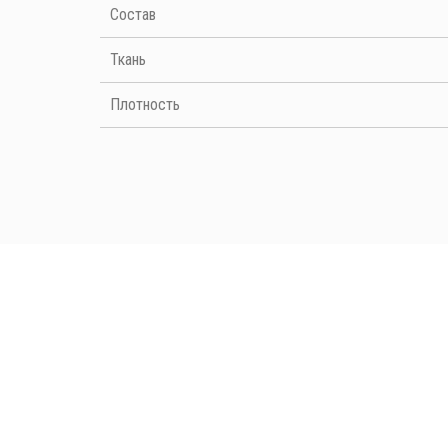
Cостав
Ткань
 4
 4
 
Плотность
 4