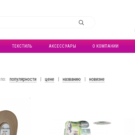
ТЕКСТИЛЬ
АКСЕССУАРЫ
О КОМПАНИИ
И
по:
популярности
|
цене
|
названию
|
новизне