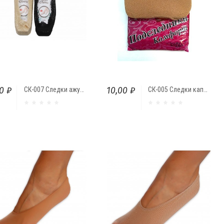
0 ₽
10,00 ₽
СК-007 Следки ажурные с тормозами "Твой стиль"
СК-005 Следки капроновые "CRABRO"