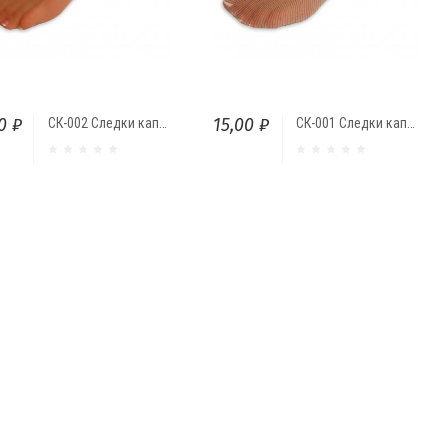
0 ₽
15,00 ₽
СК-002 Следки капроновые "ИжТекс"
СК-001 Следки капроновые "BAMBOO"