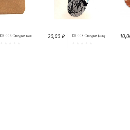
20,00 ₽
10,0
СК-004 Следки капроновые "Relax"
СК-003 Следки (ажурные)