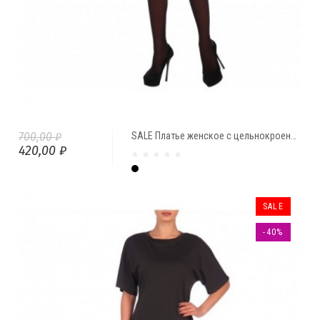
700,00 ₽
SALE Платье женское с цельнокроеными рукавами и поясом "Жаклин" от Comfi
420,00 ₽
Чёрный
SALE
-40%