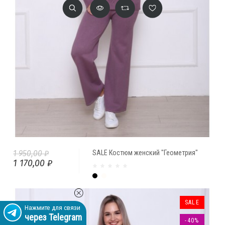
1 950,00 ₽
SALE Костюм женский "Геометрия"
1 170,00 ₽
Чёрный
молочный
SALE
Нажмите для связи
через Telegram
-40%