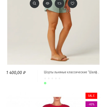
1 400,00 ₽
Шорты льняные классические "Шалфей"
Шалфей
SALE
-40%