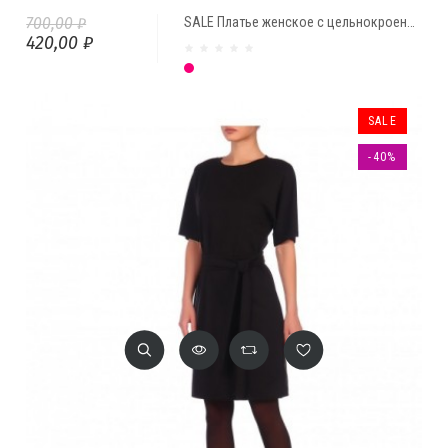
700,00 ₽
SALE Платье женское с цельнокроеными рукавами и поясом "Жаклин" от Comfi
420,00 ₽
Малиновый
SALE
-40%