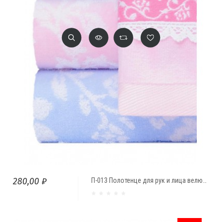
280,00 ₽
П-013 Полотенце для рук и лица велюровое "Роза велюр"