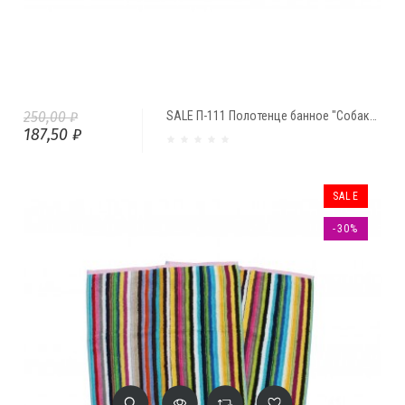
250,00 ₽
SALE П-111 Полотенце банное "Собака" (67*134 см)
187,50 ₽
SALE
-30%