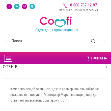
8-800-707-12-87
Звонок по России бесплатный
Одежда от производителя
КОРЗИНА
ОТЗЫВ
я получила первый заказ от Вашего магазина. Хочу
Всег
ть большое спасибо за оперативную отправку моего
неск
. Отличное качество, фирму...
Особ