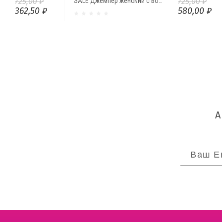
725,00 ₽
SALE Джемпер женский с воротником "хомут" К10544-48 от Comfi
725,00 ₽
362,50 ₽
580,00 ₽