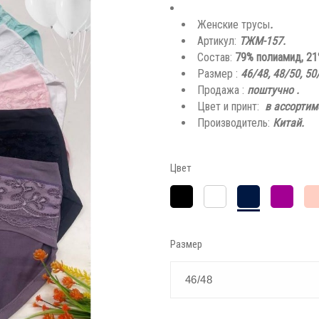
Женские трусы
.
Артикул:
ТЖМ-157.
Состав:
79% полиамид, 21
Размер :
46/48, 48/50, 50
Продажа :
поштучно
.
Цвет и принт:
в ассортим
Производитель:
Китай.
Цвет
Чёрный
Тёмно-
Темная
Пе
Белый
синий
сирень
ро
Размер