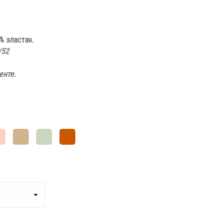
% эластан
.
/52
енте
.
пельная
Коричнево-
Серый
Краснобуро-
за
бежевый
чай
оранжевый