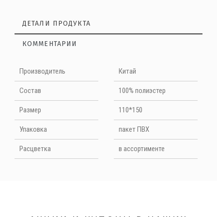
ДЕТАЛИ ПРОДУКТА
КОММЕНТАРИИ
Нет отзывов на данный момент
Производитель
Китай
НАПИШИТЕ ОТЗЫВ
Cостав
100% полиэстер
Размер
110*150
Quality
Упаковка
пакет ПВХ
Расцветка
в ассортименте