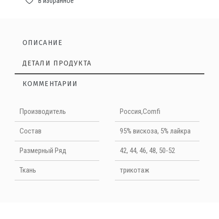
В избранное
ОПИСАНИЕ
ДЕТАЛИ ПРОДУКТА
КОММЕНТАРИИ
Нет отзывов на данный момент
платье-майка
в лаконичном дизайне
от Comfi
Производитель
Россия,Comfi
НАПИШИТЕ ОТЗЫВ
Cостав
95% вискоза, 5% лайкра
Размерный Ряд
42, 44, 46, 48, 50-52
Quality
Ткань
трикотаж