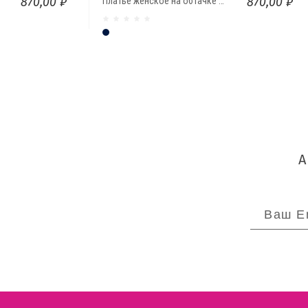
870,00 ₽
870,00 ₽
Платье женское на обтачке с разрезами
Тёмно-синий