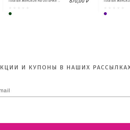
870,00 ₽
Платье женское на обтачке с разрезами
Темно-зеленый
Фиолетовы
АКЦИИ И КУПОНЫ В НАШИХ РАССЫЛКАХ