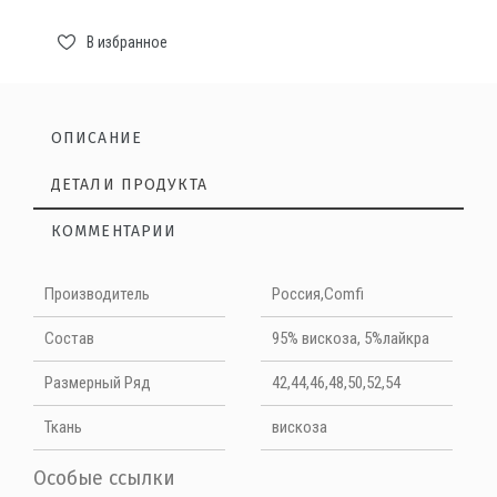
В избранное
ОПИСАНИЕ
ДЕТАЛИ ПРОДУКТА
КОММЕНТАРИИ
Нет отзывов на данный момент
Производитель
Россия,Comfi
НАПИШИТЕ ОТЗЫВ
Cостав
95% вискоза, 5%лайкра
Размерный Ряд
42,44,46,48,50,52,54
Quality
Ткань
вискоза
Особые ссылки