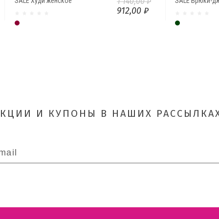
SALE Худи женское
1 140,00 ₽
SALE Брюки-д
912,00 ₽
Бордо
Темно-зеле
АКЦИИ И КУПОНЫ В НАШИХ РАССЫЛКАХ