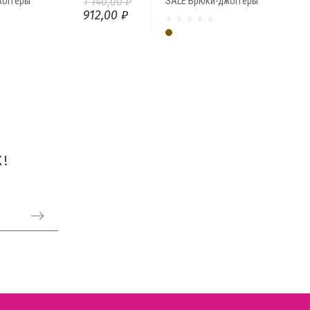
жоггеры
1 140,00 ₽
SALE Брюки-джоггеры
912,00 ₽
ный
Какао
!