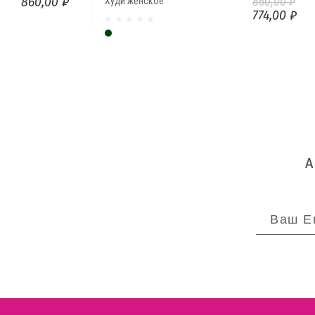
860,00 ₽
Худи женское
860,00 ₽
774,00 ₽
Темно-зеленый