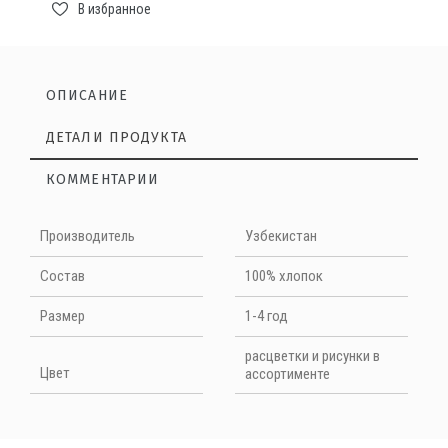
В избранное
ОПИСАНИЕ
ДЕТАЛИ ПРОДУКТА
КОММЕНТАРИИ
Лонгслив---это та же футболка только с длинным
Нет отзывов на данный момент
Производитель
Узбекистан
рукавом. Сочетается с любым стилем. Ткань очень мягкая и
приятная к телу, не теряет вида при носке и стирке.
НАПИШИТЕ ОТЗЫВ
Cостав
100% хлопок
Размер
1-4 год
Quality
расцветки и рисунки в
Цвет
ассортименте