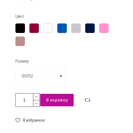
Цвет
Чёрный
Бордо
Индиго
Серый
Тёмно-
Розовый
Белый
меланж
синий
розово-
коричневый
Размер
В корзину
В избранное