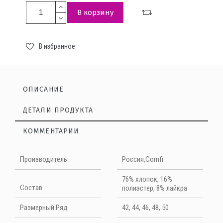
В корзину
В избранное
ОПИСАНИЕ
ДЕТАЛИ ПРОДУКТА
КОММЕНТАРИИ
Нет отзывов на данный момент
Производитель
Россия,Comfi
НАПИШИТЕ ОТЗЫВ
76% хлопок, 16%
Cостав
полиэстер, 8% лайкра
Quality
Размерный Ряд
42, 44, 46, 48, 50