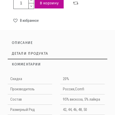
В корзину
В избранное
ОПИСАНИЕ
ДЕТАЛИ ПРОДУКТА
КОММЕНТАРИИ
Нет отзывов на данный момент
Скидка
20%
НАПИШИТЕ ОТЗЫВ
Производитель
Россия,Comfi
Cостав
95% вискоза, 5% лайкра
Quality
Размерный Ряд
42, 44, 46, 48, 50