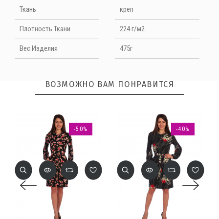
Длина рукава с манжетой: 42 размер - 60,6 см, 44 р - 60,9 см, 46
Ткань
креп
р - 61,2 см, 48 р - 61,5 см, 50 р - 61,7 см, 52 р - 62 см, 54 р - 62,3 см
Рост модели 163 см
Плотность Ткани
224 г/м2
Вес Изделия
475г
ВОЗМОЖНО ВАМ ПОНРАВИТСЯ
ОТПРАВИТЬ
-50%
-40%