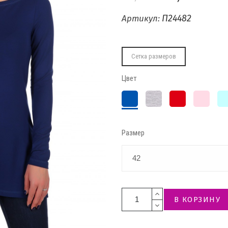
П24482
Артикул:
Сетка размеров
Цвет
Индиго
Серый
Красный
Сухая
Ме
меланж
роза
Размер
В КОРЗИНУ