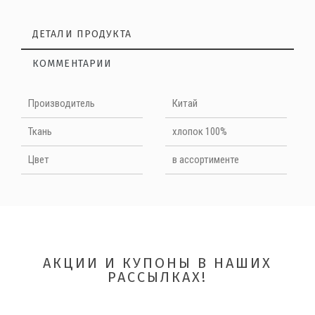
ДЕТАЛИ ПРОДУКТА
КОММЕНТАРИИ
Нет отзывов на данный момент
Производитель
Китай
НАПИШИТЕ ОТЗЫВ
Ткань
хлопок 100%
Цвет
в ассортименте
Quality
АКЦИИ И КУПОНЫ В НАШИХ
РАССЫЛКАХ!