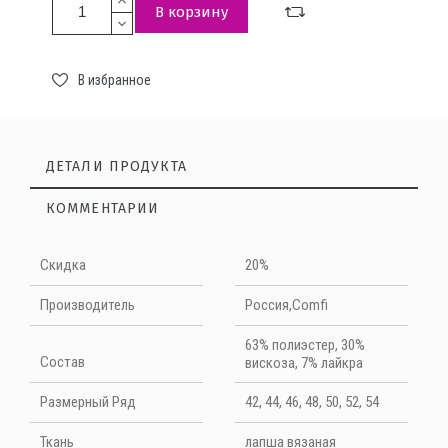
В корзину
В избранное
ДЕТАЛИ ПРОДУКТА
КОММЕНТАРИИ
Нет отзывов на данный момент
Скидка
20%
НАПИШИТЕ ОТЗЫВ
Производитель
Россия,Comfi
63% полиэстер, 30%
Quality
Cостав
вискоза, 7% лайкра
Размерный Ряд
42, 44, 46, 48, 50, 52, 54
Ткань
лапша вязаная