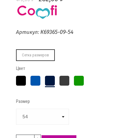
К69365-09-54
Артикул:
Сетка размеров
Цвет
Чёрный
Индиго
Тёмно-
Графит
Зелёный
синий
Размер