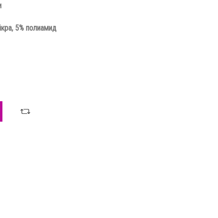
и
йкра, 5% полиамид