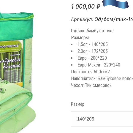
1 000,00 ₽
Од/бам/тик-14
Артикул:
Одеяло бамбук в тике
Размеры:
1,5сп - 140*205
2,0сп - 172*205
Евро - 200*220
Евро Макси - 220*240
Плотность: 600г/м2
Наполнитель: Бамбуковое воло
Чехол: Тик смесовой
Размер