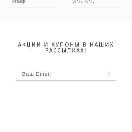
НАПИШИТЕ ОТЗЫВ
Размер
50*70, 70*70
Quality
АКЦИИ И КУПОНЫ В НАШИХ
РАССЫЛКАХ!
ОТПРАВИТЬ