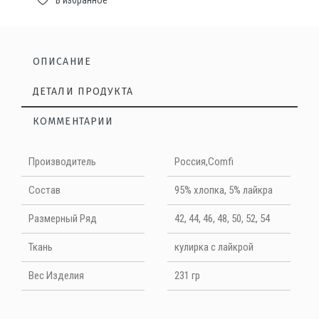
В избранное
ОПИСАНИЕ
ДЕТАЛИ ПРОДУКТА
КОММЕНТАРИИ
Нет отзывов на данный момент
Производитель
Россия,Comfi
НАПИШИТЕ ОТЗЫВ
Cостав
95% хлопка, 5% лайкра
Размерный Ряд
42, 44, 46, 48, 50, 52, 54
Quality
Ткань
кулирка с лайкрой
Вес Изделия
231 гр