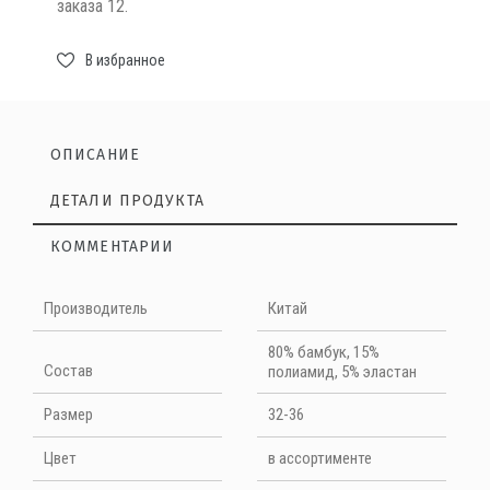
заказа 12.
В избранное
ОПИСАНИЕ
ДЕТАЛИ ПРОДУКТА
КОММЕНТАРИИ
Нет отзывов на данный момент
Носки подростковые для девочки НД-117
Производитель
Китай
Артикул: НД-117
Цвет:
в ассортименте
НАПИШИТЕ ОТЗЫВ
80% бамбук, 15%
Размер: 32-36
Cостав
полиамид, 5% эластан
Состав: 80% бамбук, 15% полиамид, 5% эластан
Quality
Размер
32-36
Цвет
в ассортименте