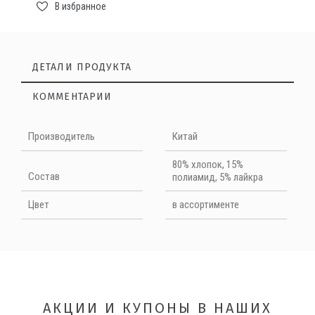
В избранное
ДЕТАЛИ ПРОДУКТА
КОММЕНТАРИИ
Нет отзывов на данный момент
Производитель
Китай
НАПИШИТЕ ОТЗЫВ
80% хлопок, 15%
Cостав
полиамид, 5% лайкра
Quality
Цвет
в ассортименте
АКЦИИ И КУПОНЫ В НАШИХ