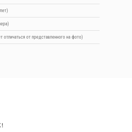
 лет)
мера)
т отличаться от представленного на фото)
!