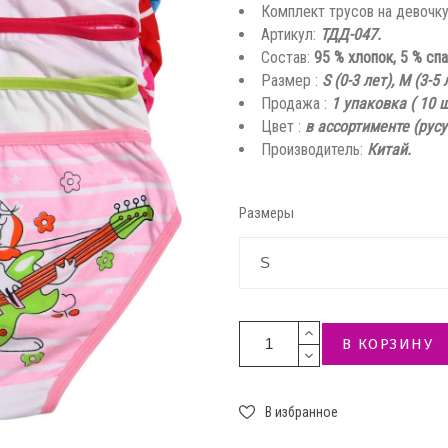
Комплект трусов на девочк
Артикул:
ТДД-047.
Состав:
95 % хлопок, 5 % спа
Размер :
S (0-3 лет), M (3-5 
Продажа :
1 упаковка ( 10 
Цвет :
в ассортименте (рус
Производитель:
Китай.
Размеры
В КОРЗИНУ
В избранное