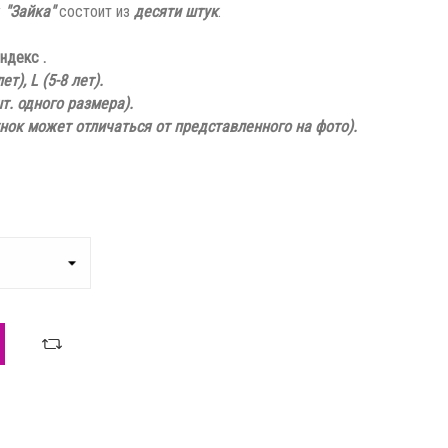
у
"Зайка"
состоит из
десяти штук
.
ндекс .
лет), L (5-8 лет).
шт. одного размера)
.
унок может отличаться от представленного на фото).