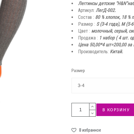
Леггинсы детские "H&N"наб
Артикул:
ЛегД-002.
Состав :
80 % хлопок, 18 % 
Размер :
S (3-4 года), M (5-6
Цвет :
молочный, серый, си
Продажа :
1 набор ( 4 шт. 
Цена 50,00*4 шт=200,00 за
Производитель:
Китай.
Размер
В КОРЗИНУ
В избранное