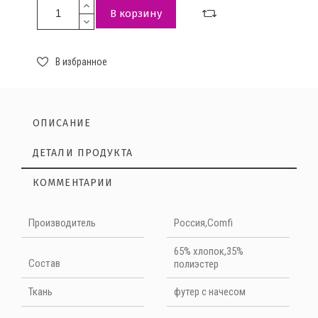
В корзину
В избранное
ОПИСАНИЕ
ДЕТАЛИ ПРОДУКТА
КОММЕНТАРИИ
Нет отзывов на данный момент
Производитель
Россия,Comfi
НАПИШИТЕ ОТЗЫВ
65% хлопок,35%
Cостав
полиэстер
Quality
Ткань
футер с начесом