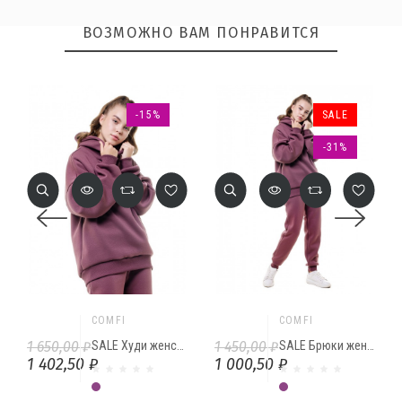
ВОЗМОЖНО ВАМ ПОНРАВИТСЯ
-15%
SALE
-31%
ОТПРАВИТЬ
COMFI
COMFI
1 650,00 ₽
SALE Худи женское с начесом PLUM
1 450,00 ₽
SALE Брюки женские с начесом PLUM
1 402,50 ₽
1 000,50 ₽
Сливовый
Сливовый